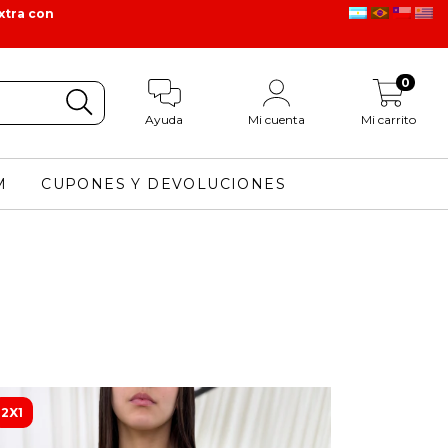
xtra con
0
Ayuda
Mi cuenta
Mi carrito
M
CUPONES Y DEVOLUCIONES
2X1