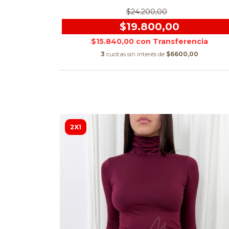
$24.200,00
$19.800,00
$15.840,00
con
3
cuotas sin interés de
$6600,00
2X1