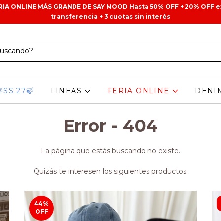
ERIA ONLINE MÁS GRANDE DE SAY MOOD Hasta 50% OFF + 20% OFF e
transferencia + 3 cuotas sin interés
🍃SS 27🍃
LINEAS
FERIA ONLINE
DENI
Error - 404
La página que estás buscando no existe.
Quizás te interesen los siguientes productos.
44
%
OFF