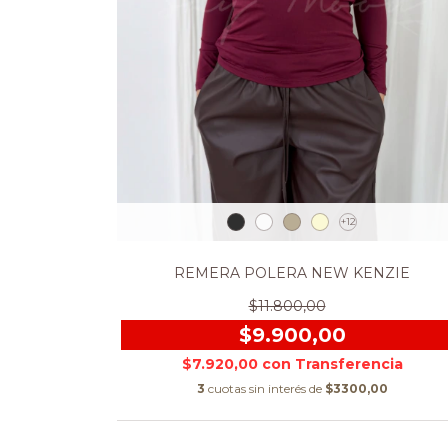
+12
REMERA POLERA NEW KENZIE
$11.800,00
$9.900,00
$7.920,00
con
3
cuotas sin interés de
$3300,00