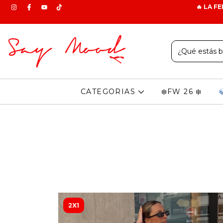
🔥 LA F
CATEGORIAS
❄️FW 26 ❄️
2X1