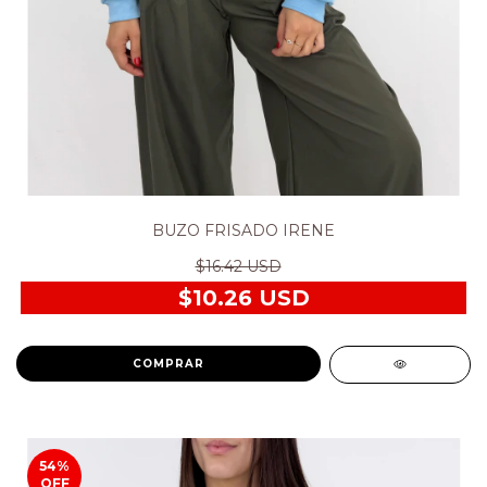
BUZO FRISADO IRENE
$16.42 USD
$10.26 USD
COMPRAR
54
%
OFF