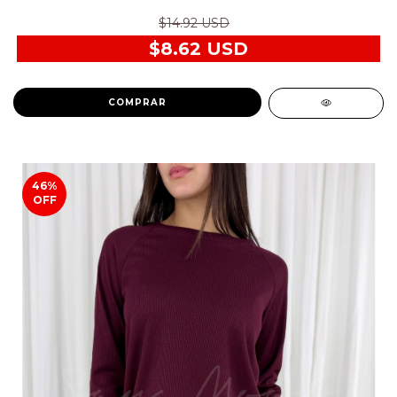
$14.92 USD
$8.62 USD
COMPRAR
46
%
OFF