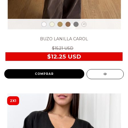
+1
BUZO LANILLA CAROL
$15.21 USD
$12.25 USD
COMPRAR
2X1