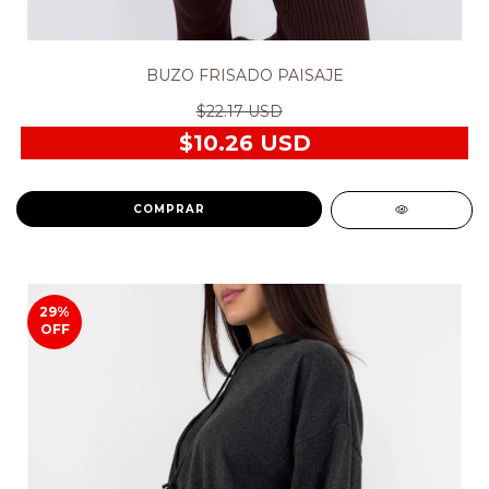
BUZO FRISADO PAISAJE
$22.17 USD
$10.26 USD
COMPRAR
29
%
OFF