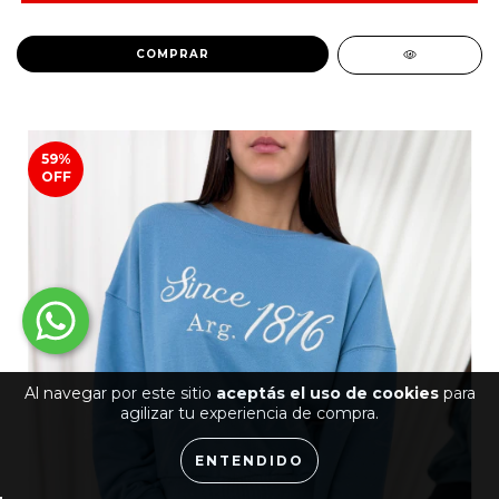
COMPRAR
59
%
OFF
Al navegar por este sitio
aceptás el uso de cookies
para
agilizar tu experiencia de compra.
ENTENDIDO