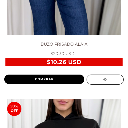
BUZO FRISADO ALAIA
$20.30 USD
$10.26 USD
COMPRAR
58
%
OFF