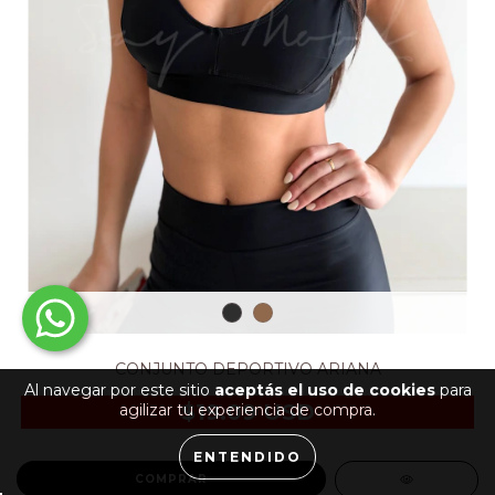
CONJUNTO DEPORTIVO ARIANA
Al navegar por este sitio
aceptás el uso de cookies
para
$19.09 USD
agilizar tu experiencia de compra.
ENTENDIDO
COMPRAR