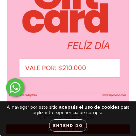
Al navegar por este sitio
aceptás el uso de cookies
para
agilizar tu experiencia de compra.
GIFTCARD FELIZ DIA 210K
ENTENDIDO
$143.69 USD