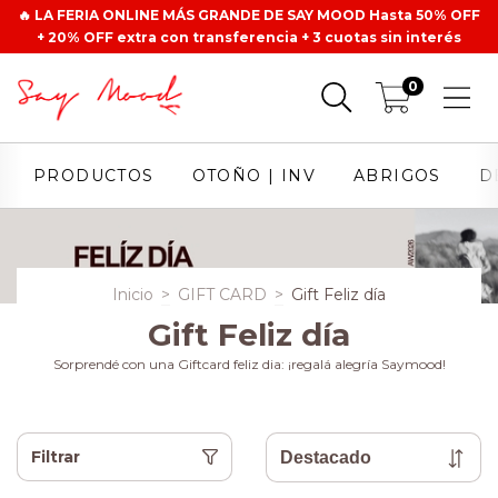
🔥 LA FERIA ONLINE MÁS GRANDE DE SAY MOOD Hasta 50% OFF
+ 20% OFF extra con transferencia + 3 cuotas sin interés
0
PRODUCTOS
OTOÑO | INV
ABRIGOS
D
Inicio
>
GIFT CARD
>
Gift Feliz día
Gift Feliz día
Sorprendé con una Giftcard feliz dia: ¡regalá alegría Saymood!
Filtrar