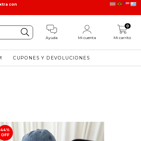
xtra con
0
Ayuda
Mi cuenta
Mi carrito
M
CUPONES Y DEVOLUCIONES
44
%
OFF