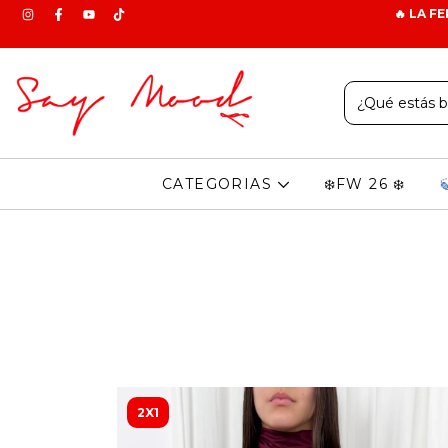
🔥 LA F
CATEGORIAS
❄️FW 26 ❄️
2X1