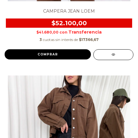
CAMPERA JEAN LOEM
$52.100,00
$41.680,00
con
3
cuotas sin interés de
$17366,67
COMPRAR