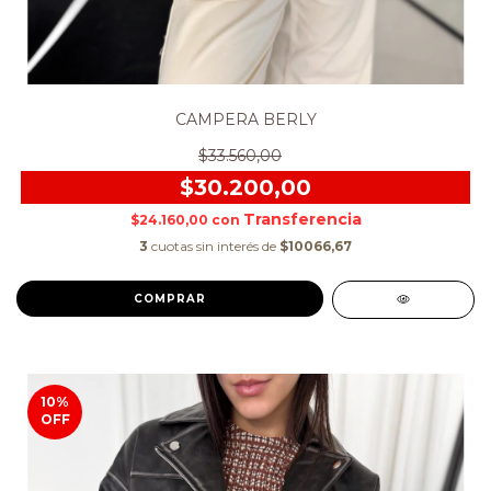
CAMPERA BERLY
$33.560,00
$30.200,00
$24.160,00
con
3
cuotas sin interés de
$10066,67
COMPRAR
10
%
OFF