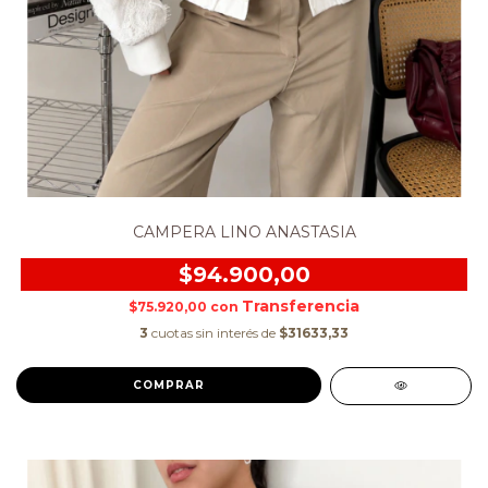
CAMPERA LINO ANASTASIA
$94.900,00
$75.920,00
con
3
cuotas sin interés de
$31633,33
COMPRAR