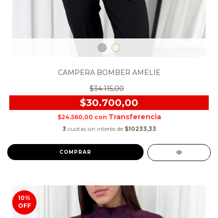
CAMPERA BOMBER AMELIE
$34.115,00
$30.700,00
$24.560,00
con
3
cuotas sin interés de
$10233,33
COMPRAR
10
%
OFF