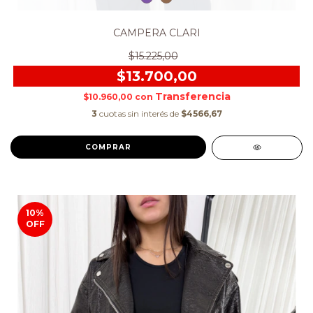
CAMPERA CLARI
$15.225,00
$13.700,00
$10.960,00
con
3
cuotas sin interés de
$4566,67
COMPRAR
10
%
OFF