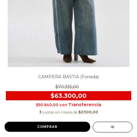
CAMPERA BASTIA (Forrada)
$70.335,00
$63.300,00
$50.640,00
con
3
cuotas sin interés de
$21100,00
COMPRAR