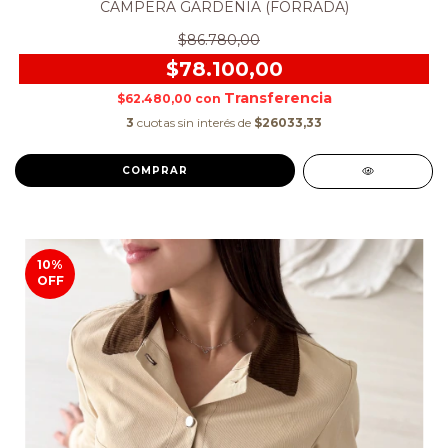
CAMPERA GARDENIA (FORRADA)
$86.780,00
$78.100,00
$62.480,00
con
3
cuotas sin interés de
$26033,33
COMPRAR
10
%
OFF