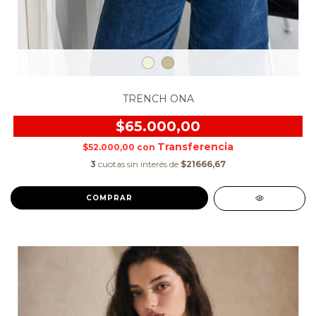
TRENCH ONA
$65.000,00
$52.000,00
con
3
cuotas sin interés de
$21666,67
COMPRAR