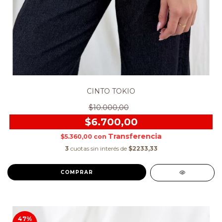
CINTO TOKIO
$10.000,00
$6.700,00
$5.360,00
con
3
cuotas sin interés de
$2233,33
COMPRAR
47
%