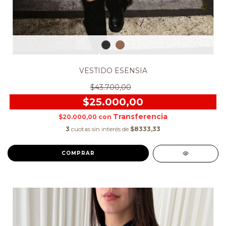
VESTIDO ESENSIA
$43.700,00
$25.000,00
$20.000,00
con
3
cuotas sin interés de
$8333,33
COMPRAR