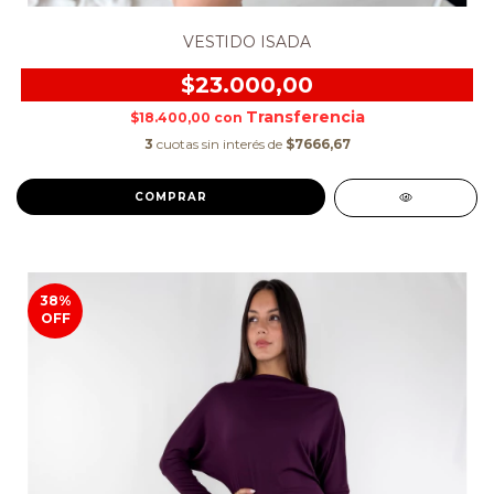
VESTIDO ISADA
$23.000,00
$18.400,00
con
3
cuotas sin interés de
$7666,67
COMPRAR
38
%
OFF