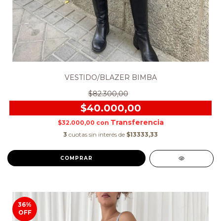
VESTIDO/BLAZER BIMBA
$82.300,00
$40.000,00
$32.000,00
con
3
cuotas sin interés de
$13333,33
COMPRAR
36
%
OFF