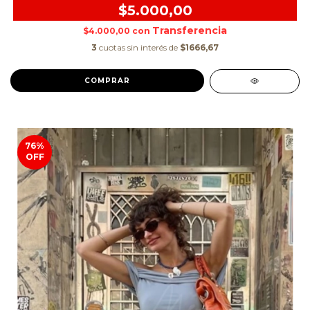
$5.000,00
$4.000,00
con
3
cuotas sin interés de
$1666,67
COMPRAR
76
%
OFF