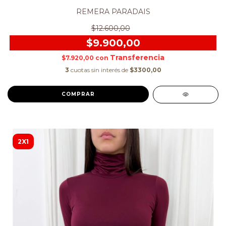
REMERA PARADAIS
$12.600,00
$9.900,00
$7.920,00
con
3
cuotas sin interés de
$3300,00
COMPRAR
2X1