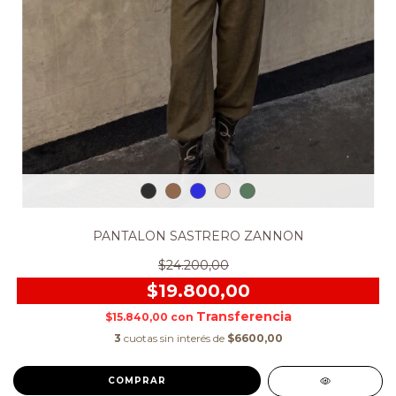
PANTALON SASTRERO ZANNON
$24.200,00
$19.800,00
$15.840,00
con
3
cuotas sin interés de
$6600,00
COMPRAR