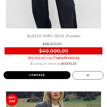
BLAZER PAÑO INDIE (Forrado)
$68.200,00
$40.000,00
$32.000,00
con
3
cuotas sin interés de
$13333,33
COMPRAR
60
%
OFF