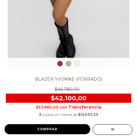
BLAZER YVONNE (FORRADO)
$46.780,00
$42.100,00
$33.680,00
con
3
cuotas sin interés de
$14033,33
COMPRAR