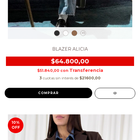
+1
BLAZER ALICIA
$64.800,00
$51.840,00
con
3
cuotas sin interés de
$21600,00
COMPRAR
10
%
OFF