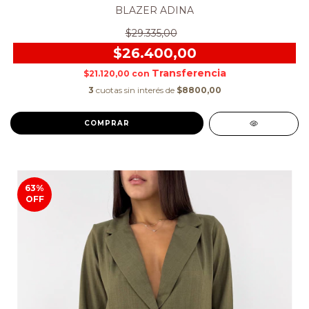
BLAZER ADINA
$29.335,00
$26.400,00
$21.120,00
con
3
cuotas sin interés de
$8800,00
COMPRAR
63
%
OFF