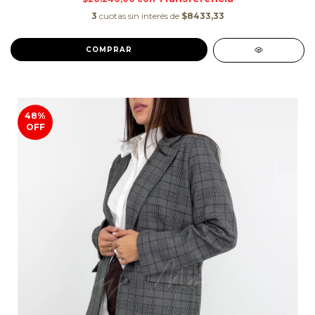
3
cuotas sin interés de
$8433,33
COMPRAR
48
%
OFF