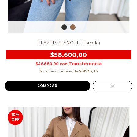
BLAZER BLANCHE (Forrado)
$58.600,00
$46.880,00
con
3
cuotas sin interés de
$19533,33
COMPRAR
10
%
OFF