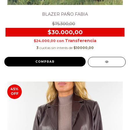
BLAZER PAÑO FABIA
$75.300,00
$30.000,00
$24.000,00
con
3
cuotas sin interés de
$10000,00
COMPRAR
45
%
OFF