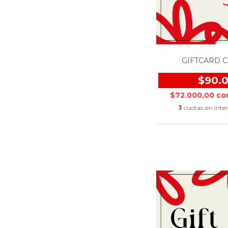
GIFTCARD C
$90.
$72.000,00
co
3
cuotas sin inte