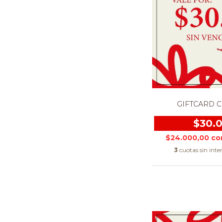
GIFTCARD C
$30.
$24.000,00
co
3
cuotas sin inte