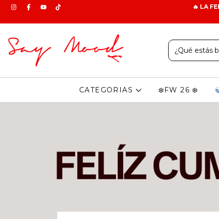
🔥 LA F
CATEGORIAS
❄️FW 26 ❄️