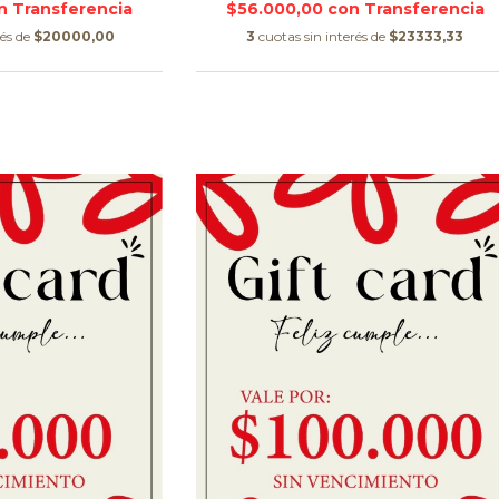
n
$56.000,00
con
rés de
$20000,00
3
cuotas sin interés de
$23333,33