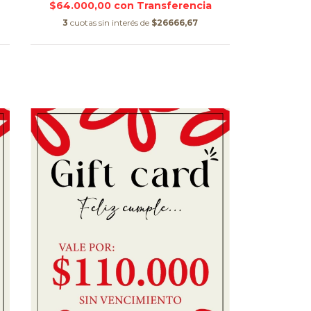
$64.000,00
con
3
cuotas sin interés de
$26666,67