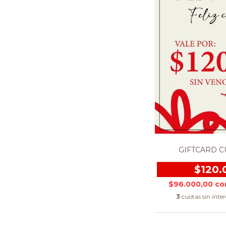
GIFTCARD C
$120.
$96.000,00
co
3
cuotas sin inte