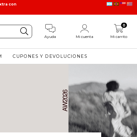
xtra con
0
Ayuda
Mi cuenta
Mi carrito
M
CUPONES Y DEVOLUCIONES