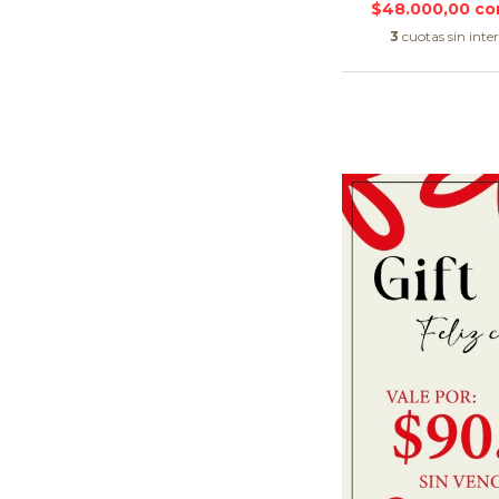
$48.000,00
co
3
cuotas sin inte