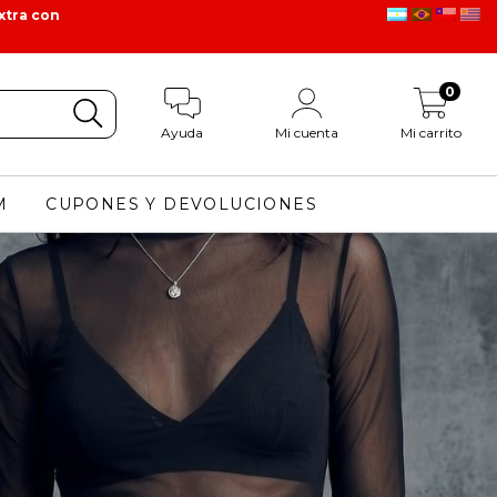
xtra con
0
Ayuda
Mi cuenta
Mi carrito
M
CUPONES Y DEVOLUCIONES