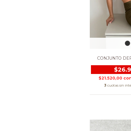
CONJUNTO DE
$26.
$21.520,00
co
3
cuotas sin int