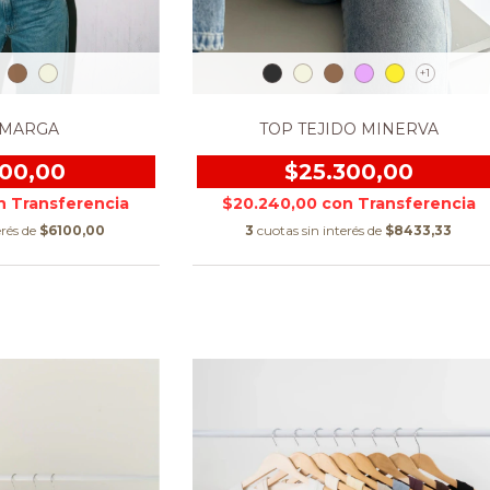
+1
 MARGA
TOP TEJIDO MINERVA
300,00
$25.300,00
n
$20.240,00
con
erés de
$6100,00
3
cuotas sin interés de
$8433,33