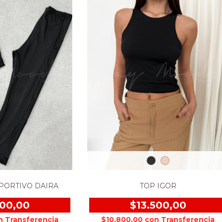
PORTIVO DAIRA
TOP IGOR
100,00
$13.500,00
n
$10.800,00
con