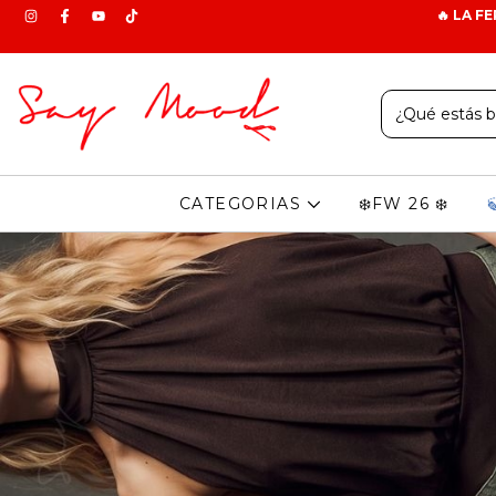
🔥 LA F
CATEGORIAS
❄️FW 26 ❄️