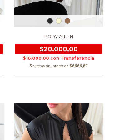
BODY AILEN
$20.000,00
$16.000,00
con
3
cuotas sin interés de
$6666,67