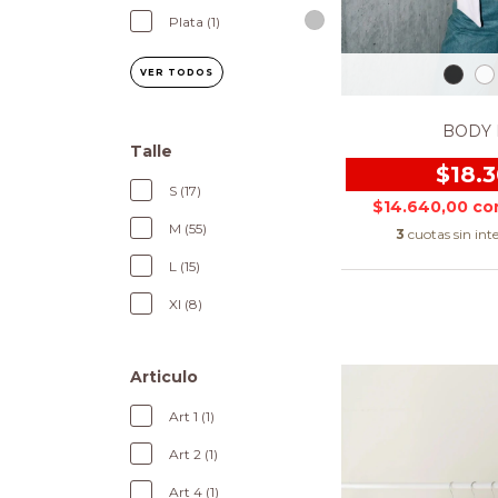
Plata (1)
VER TODOS
BODY
Talle
$18.
S (17)
$14.640,00
co
M (55)
3
cuotas sin int
L (15)
Xl (8)
Articulo
Art 1 (1)
Art 2 (1)
Art 4 (1)