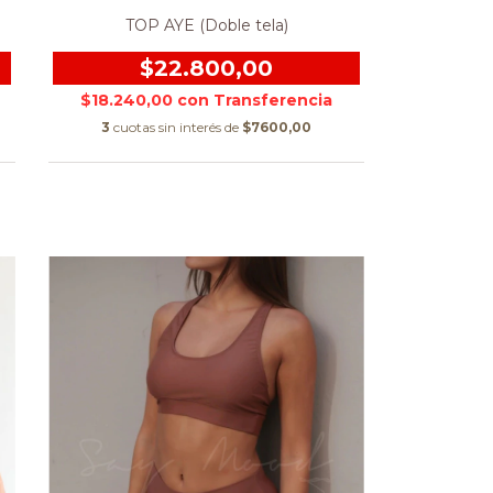
TOP AYE (Doble tela)
$22.800,00
$18.240,00
con
3
cuotas sin interés de
$7600,00