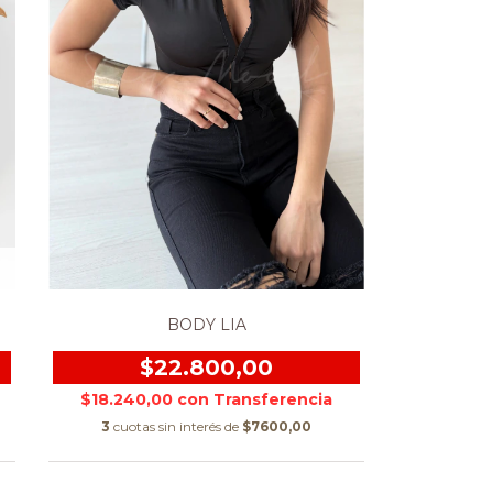
BODY LIA
$22.800,00
$18.240,00
con
3
cuotas sin interés de
$7600,00