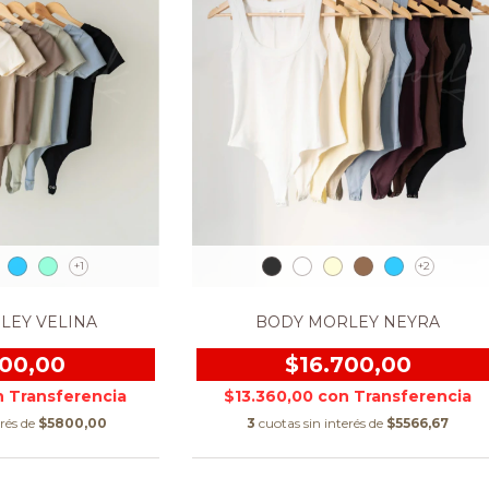
+1
+2
LEY VELINA
BODY MORLEY NEYRA
400,00
$16.700,00
n
$13.360,00
con
erés de
$5800,00
3
cuotas sin interés de
$5566,67