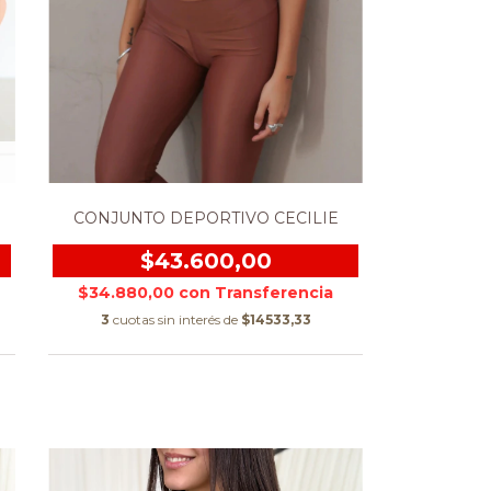
CONJUNTO DEPORTIVO CECILIE
$43.600,00
$34.880,00
con
3
cuotas sin interés de
$14533,33