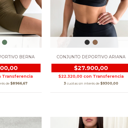
PORTIVO BERNA
CONJUNTO DEPORTIVO ARIANA
900,00
$27.900,00
n
$22.320,00
con
erés de
$8966,67
3
cuotas sin interés de
$9300,00