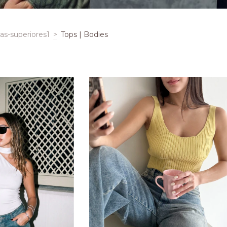
s-superiores1
>
Tops | Bodies