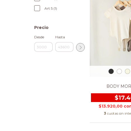
Art 5 (1)
Precio
Desde
Hasta
BODY MOR
$17.
$13.920,00
co
3
cuotas sin int