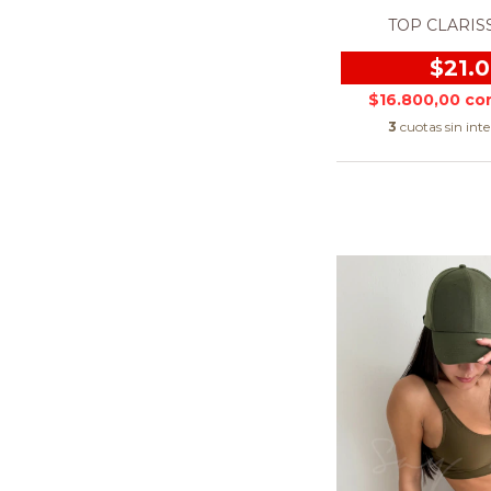
TOP CLARISSA
$21.
$16.800,00
co
3
cuotas sin int