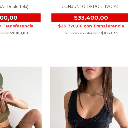
 (Doble tela)
CONJUNTO DEPORTIVO ALI
000,00
$33.400,00
n
$26.720,00
con
erés de
$7000,00
3
cuotas sin interés de
$11133,33