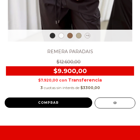
+4
REMERA PARADAIS
$12.600,00
$9.900,00
$7.920,00
con
3
cuotas sin interés de
$3300,00
COMPRAR