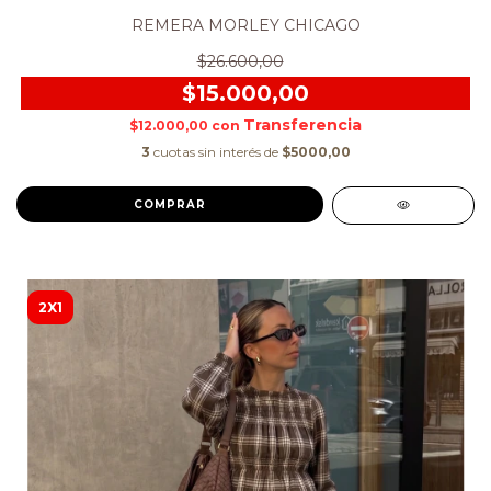
REMERA MORLEY CHICAGO
$26.600,00
$15.000,00
$12.000,00
con
3
cuotas sin interés de
$5000,00
COMPRAR
2X1