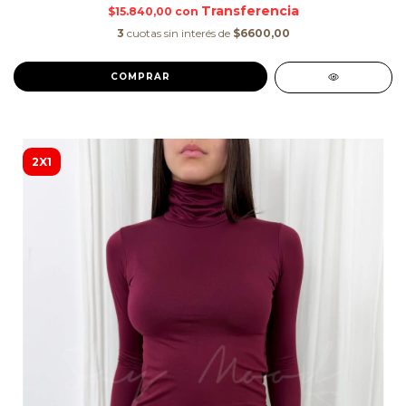
$15.840,00
con
3
cuotas sin interés de
$6600,00
COMPRAR
2X1