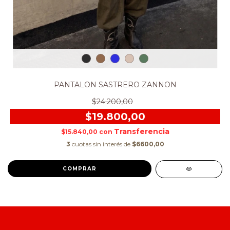
PANTALON SASTRERO ZANNON
$24.200,00
$19.800,00
$15.840,00
con
3
cuotas sin interés de
$6600,00
COMPRAR