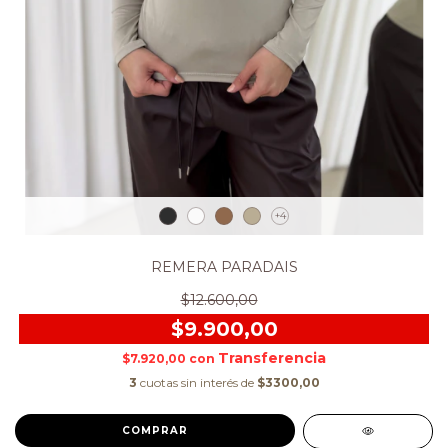
+4
REMERA PARADAIS
$12.600,00
$9.900,00
$7.920,00
con
3
cuotas sin interés de
$3300,00
COMPRAR