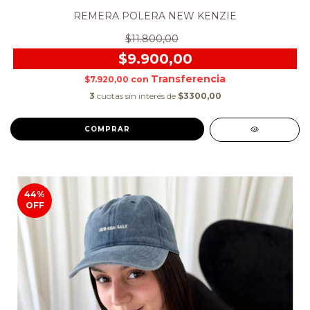
REMERA POLERA NEW KENZIE
$11.800,00
$9.900,00
$7.920,00
con
3
cuotas sin interés de
$3300,00
COMPRAR
44
%
OFF