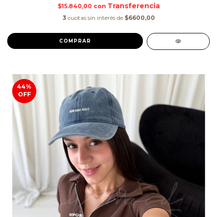
$15.840,00
con
3
cuotas sin interés de
$6600,00
COMPRAR
44
%
OFF