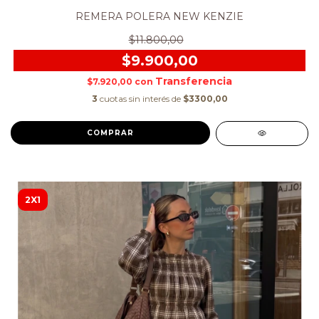
REMERA POLERA NEW KENZIE
$11.800,00
$9.900,00
$7.920,00
con
3
cuotas sin interés de
$3300,00
COMPRAR
2X1