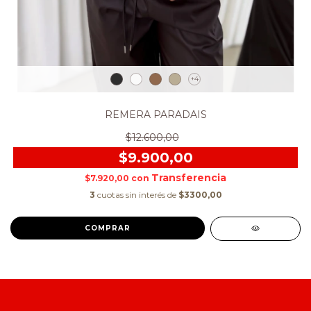
+4
REMERA PARADAIS
$12.600,00
$9.900,00
$7.920,00
con
3
cuotas sin interés de
$3300,00
COMPRAR