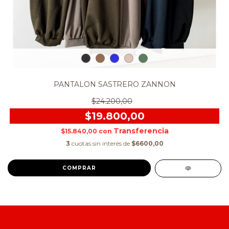
PANTALON SASTRERO ZANNON
$24.200,00
$19.800,00
$15.840,00
con
3
cuotas sin interés de
$6600,00
COMPRAR