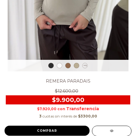
+4
REMERA PARADAIS
$12.600,00
$9.900,00
$7.920,00
con
3
cuotas sin interés de
$3300,00
COMPRAR