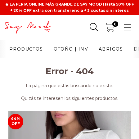
🔥 LA FERIA ONLINE MÁS GRANDE DE SAY MOOD Hasta 50% OFF
+ 20% OFF extra con transferencia + 3 cuotas sin interés
0
PRODUCTOS
OTOÑO | INV
ABRIGOS
D
Error - 404
La página que estás buscando no existe.
Quizás te interesen los siguientes productos.
44
%
OFF