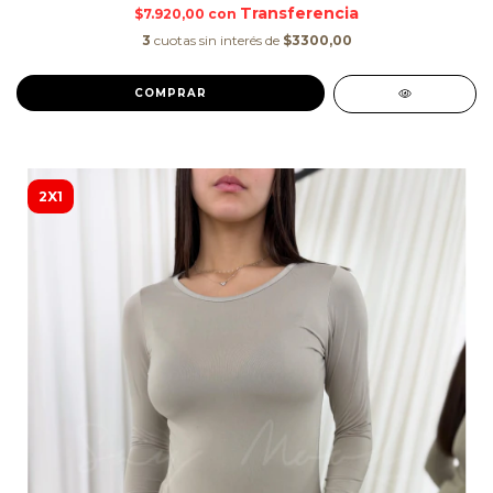
$7.920,00
con
3
cuotas sin interés de
$3300,00
COMPRAR
2X1