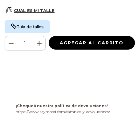
CUAL ES MI TALLE
Guía de talles
Medios de envío
CAMBIAR CP
Entregas para el CP:
CALCULAR
Iniciá sesión
y usá tus datos de entrega
No sé mi código postal
¡Chequeá nuestra política de devoluciones!
https://www.saymood.com/cambios-y-devoluciones/